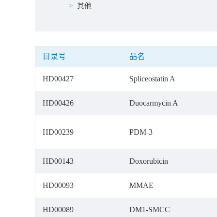
其他
目录号
品名
HD00427
Spliceostatin A
HD00426
Duocarmycin A
HD00239
PDM-3
HD00143
Doxorubicin
HD00093
MMAE
HD00089
DM1-SMCC