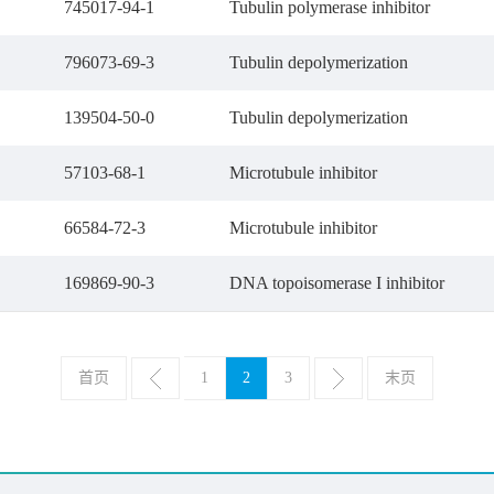
745017-94-1
Tubulin polymerase inhibitor
796073-69-3
Tubulin depolymerization
139504-50-0
Tubulin depolymerization
57103-68-1
Microtubule inhibitor
66584-72-3
Microtubule inhibitor
169869-90-3
DNA topoisomerase I inhibitor
首页
1
2
3
末页