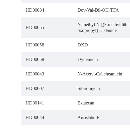
HD00084
Dov-Val-Dil-OH·TFA
N-methyl-N-[(3-methyldithio
HD00055
oxopropyl]-L-alanine
HD00056
DXD
HD00058
Dynemicin
HD00043
N-Acetyl-Calicheamicin
HD00007
Sibiromycin
HD00141
Exatecan
HD00044
Auristatin F