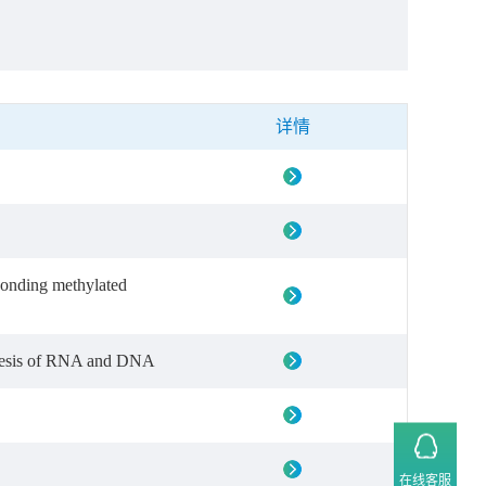
详情
ponding methylated
nthesis of RNA and DNA
在线客服