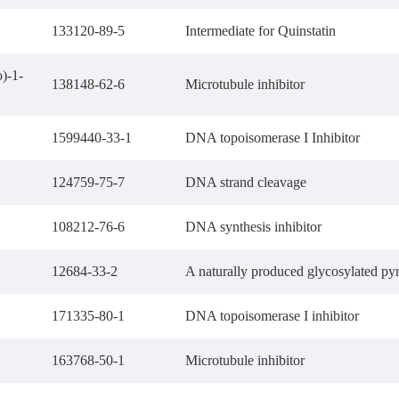
133120-89-5
Intermediate for Quinstatin
)-1-
138148-62-6
Microtubule inhibitor
1599440-33-1
DNA topoisomerase I Inhibitor
124759-75-7
DNA strand cleavage
108212-76-6
DNA synthesis inhibitor
12684-33-2
A naturally produced glycosylated py
171335-80-1
DNA topoisomerase I inhibitor
163768-50-1
Microtubule inhibitor