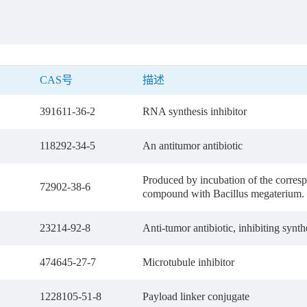
CAS号
描述
391611-36-2
RNA synthesis inhibitor
118292-34-5
An antitumor antibiotic
Produced by incubation of the corres
72902-38-6
compound with Bacillus megaterium.
23214-92-8
Anti-tumor antibiotic, inhibiting sy
474645-27-7
Microtubule inhibitor
1228105-51-8
Payload linker conjugate