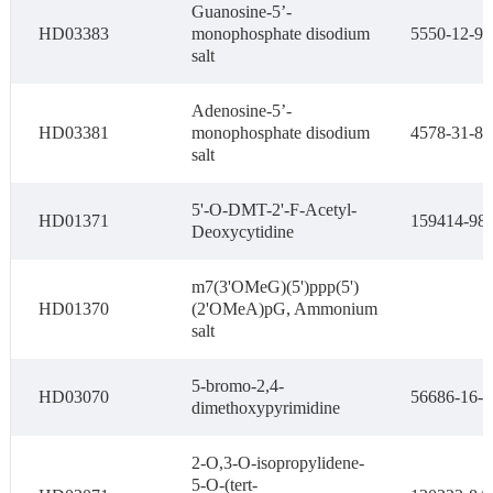
Guanosine-5’-
HD03383
monophosphate disodium
5550-12-9
salt
Adenosine-5’-
HD03381
monophosphate disodium
4578-31-8
salt
5'-O-DMT-2'-F-Acetyl-
HD01371
159414-98-
Deoxycytidine
m7(3'OMeG)(5')ppp(5')
HD01370
(2'OMeA)pG, Ammonium
salt
5-bromo-2,4-
HD03070
56686-16-9
dimethoxypyrimidine
2-O,3-O-isopropylidene-
5-O-(tert-