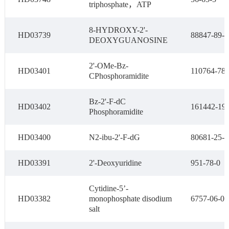
triphosphate，ATP
8-HYDROXY-2'-
HD03739
88847-89-6
DEOXYGUANOSINE
2'-OMe-Bz-
HD03401
110764-78-
CPhosphoramidite
Bz-2'-F-dC
HD03402
161442-19-
Phosphoramidite
HD03400
N2-ibu-2'-F-dG
80681-25-0
HD03391
2'-Deoxyuridine
951-78-0
Cytidine-5’-
HD03382
monophosphate disodium
6757-06-08
salt