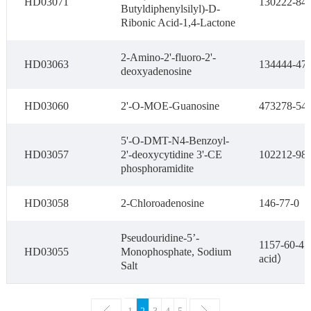
HD03071
130222-84-
Butyldiphenylsilyl)-D-
Ribonic Acid-1,4-Lactone
2-Amino-2'-fluoro-2'-
HD03063
134444-47-
deoxyadenosine
HD03060
2'-O-MOE-Guanosine
473278-54-
5'-O-DMT-N4-Benzoyl-
HD03057
2'-deoxycytidine 3'-CE
102212-98-
phosphoramidite
HD03058
2-Chloroadenosine
146-77-0
Pseudouridine-5’-
1157-60-4（
HD03055
Monophosphate, Sodium
acid）
Salt