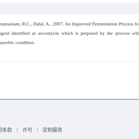
ubramaniam, R.C., Dalal, A., 2007. An Improved Fermentation Process
 agent identified as ascomycin which is prepared by the process whi
erobic condition.
|
|
用条款
许可
定制服务