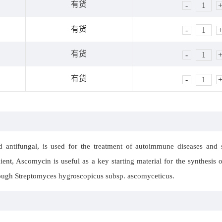
有货
-
1
有货
-
1
有货
-
1
有货
-
1
tifungal, is used for the treatment of autoimmune diseases and sk
dient, Ascomycin is useful as a key starting material for the synthesis
rough Streptomyces hygroscopicus subsp. ascomyceticus.