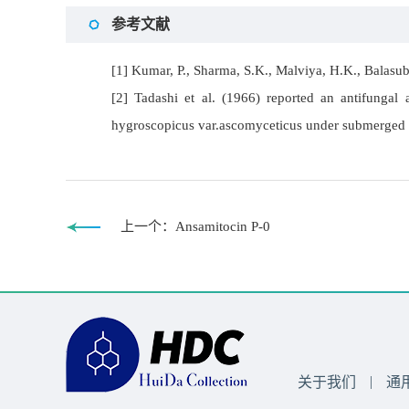
参考文献
[1] Kumar, P., Sharma, S.K., Malviya, H.K., Balas
[2] Tadashi et al. (1966) reported an antifungal
hygroscopicus var.ascomyceticus under submerged a
上一个：Ansamitocin P-0
|
关于我们
通