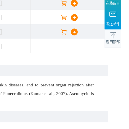
+
在线留言
+
发送邮件
+
返回顶部
+
in diseases, and to prevent organ rejection after
 of Pimecrolimus (Kumar et al., 2007). Ascomycin is