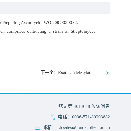
 for Preparing Ascomycin. WO 2007/029082.
ch comprises cultivating a strain of Streptomyces
下一个：Exatecan Mesylate
您是第
4614648
位访问者
电话：0086-571-89903882
邮箱：hdcsales@huidacollection.cn