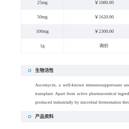
25mg
￥1080.00
50mg
￥1620.00
100mg
￥2300.00
1g
询价
生物活性
Ascomycin, a well-known immunosuppressant and an
transplant. Apart from active pharmaceutical ingre
produced industrially by microbial fermentation th
产品资料