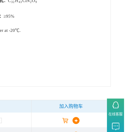
式：
C
H
ClN
O
32
43
2
9
：
≥95%
ner at -20℃.
加入购物车
在线客服
+