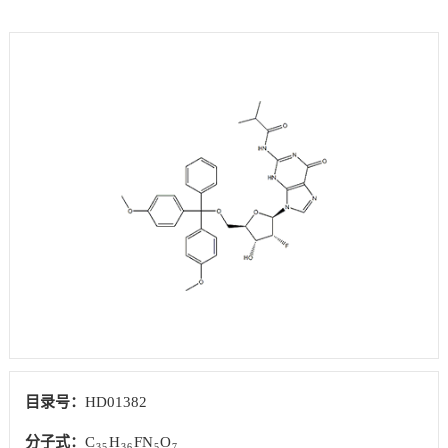
目录号：
HD01382
分子式：
C
H
FN
O
35
36
5
7