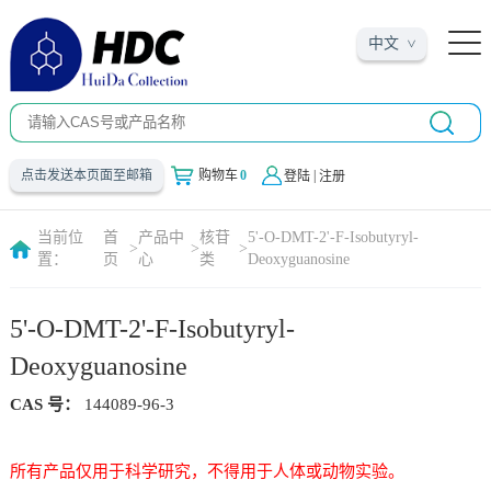
中文
|
点击发送本页面至邮箱
购物车
0
登陆
注册
当前位
首
产品中
核苷
5'-O-DMT-2'-F-Isobutyryl-
>
>
>
置：
页
心
类
Deoxyguanosine
5'-O-DMT-2'-F-Isobutyryl-
Deoxyguanosine
CAS 号：
144089-96-3
所有产品仅用于科学研究，不得用于人体或动物实验。