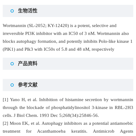
生物活性
Wortmannin (SL-2052; KY-12420) is a potent, selective and
irreversible PI3K inhibitor with an IC50 of 3 nM. Wortmannin also
blocks autophagy formation, and potently inhibits Polo-like kinase 1
(PlK1) and Plk3 with IC50s of 5.8 and 48 nM, respectively
产品资料
参考文献
[1] Yano H, et al. Inhibition of histamine secretion by wortmannin
through the blockade of phosphatidylinositol 3-kinase in RBL-2H3
cells. J Biol Chem. 1993 Dec 5;268(34):25846-56.
[2] Moon EK, et al. Autophagy inhibitors as a potential antiamoebic
treatment for Acanthamoeba keratitis. Antimicrob Agents